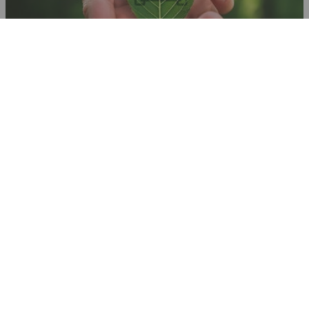
Miljöpolicy
Vi är miljöcertifierade enligt ISO 14001 och håller de
kraven och villkoren som en lägsta nivå för vårt
miljöarbete. Vårt mål är att återanvända så stor del
som möjligt av fordonen vi skrotar och den del som
inte kan återanvändas återvinner vi på ett
miljöeffektivt sätt. Vi strävar ständigt efter att hitta
nya vägar för att minimera vår inverkan på
omgivningen.