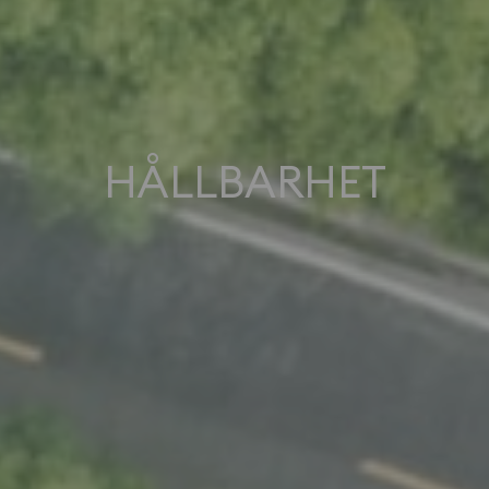
HÅLLBARHET